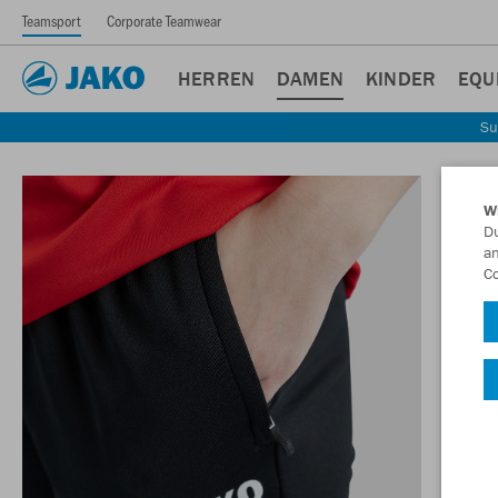
Teamsport
Corporate Teamwear
HERREN
DAMEN
KINDER
EQU
Su
W
Du
an
Co