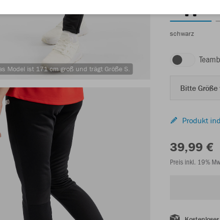
schwarz
Teamb
as Model ist 171 cm groß und trägt Größe S.
Bitte Größe
Produkt ind
39,99 €
Preis inkl. 19% M
Kostenloser