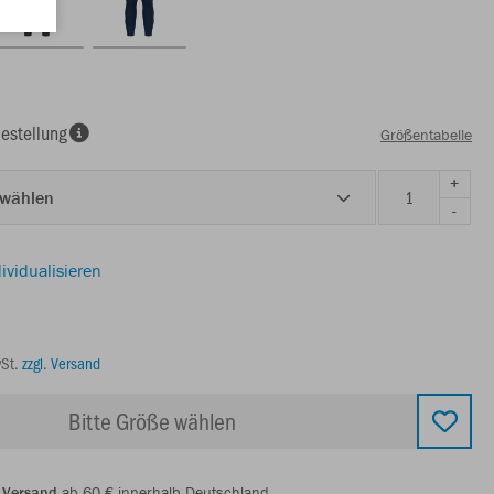
estellung
Größentabelle
+
 wählen
-
ividualisieren
wSt.
zzgl. Versand
Bitte Größe wählen
 Versand
ab 60 € innerhalb Deutschland