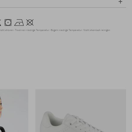
icht chloren
Trocknen niedrige Temperatur
Bügeln niedrige Temperatur
Nicht chemisch reinigen