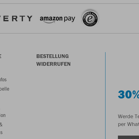
E
BESTELLUNG
WIDERRUFEN
nfos
belle
30%
&
ion
Werde Te
 &
per Wha
s