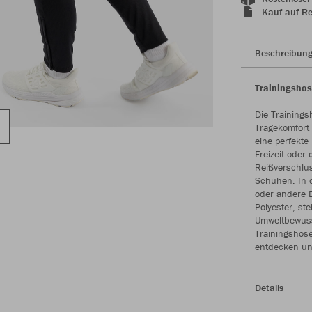
Kauf auf R
Beschreibun
Trainingshos
Die Training
Tragekomfort 
eine perfekte
Freizeit oder
Reißverschlu
Schuhen. In 
oder andere E
Polyester, st
Umweltbewusst
Trainingshose
entdecken und
Details