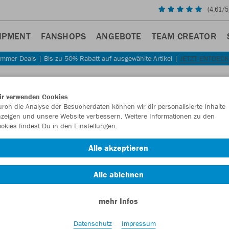
(
4,61
/5
IPMENT
FANSHOPS
ANGEBOTE
TEAM CREATOR
mmer Deals | Bis zu 50% Rabatt auf ausgewählte Artikel |
JETZT ENTDEC
Sta
Zurück
ir verwenden Cookies
JAKO
rch die Analyse der Besucherdaten können wir dir personalisierte Inhalte
zeigen und unsere Website verbessern. Weitere Informationen zu den
Dame
okies findest Du in den Einstellungen.
Artikelnummer:
Alle akzeptieren
Alle ablehnen
Lust auf 30% R
mehr Infos
Datenschutz
Impressum