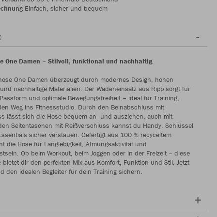
echnung
Einfach, sicher und bequem
g
e One Damen – Stilvoll, funktional und nachhaltig
shose One Damen überzeugt durch modernes Design, hohen
und nachhaltige Materialien. Der Wadeneinsatz aus Ripp sorgt für
 Passform und optimale Bewegungsfreiheit – ideal für Training,
 den Weg ins Fitnessstudio. Durch den Beinabschluss mit
ss lässt sich die Hose bequem an- und ausziehen, auch mit
den Seitentaschen mit Reißverschluss kannst du Handy, Schlüssel
ssentials sicher verstauen. Gefertigt aus 100 % recyceltem
eht die Hose für Langlebigkeit, Atmungsaktivität und
sein. Ob beim Workout, beim Joggen oder in der Freizeit – diese
 bietet dir den perfekten Mix aus Komfort, Funktion und Stil. Jetzt
 den idealen Begleiter für dein Training sichern.