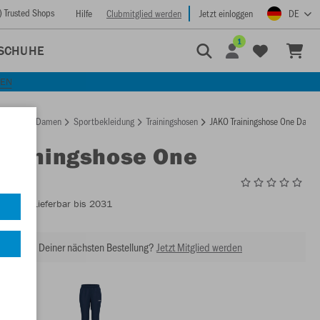
) Trusted Shops
Hilfe
Clubmitglied werden
Jetzt einloggen
DE
1
SCHUHE
KEN
rtseite
Damen
Sportbekleidung
Trainingshosen
JAKO Trainingshose One Dame
Trainingshose One
n
8400D
- Lieferbar bis 2031
abatt bei Deiner nächsten Bestellung?
Jetzt Mitglied werden