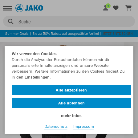
1
Suche
Summer Deals | Bis zu 50% Rabatt auf ausgewählte Artikel |
JETZT ENTDECKEN
Wir verwenden Cookies
Durch die Analyse der Besucherdaten können wir dir
personalisierte Inhalte anzeigen und unsere Website
verbessern. Weitere Informationen zu den Cookies findest Du
in den Einstellungen.
Alle akzeptieren
Alle ablehnen
mehr Infos
Datenschutz
Impressum