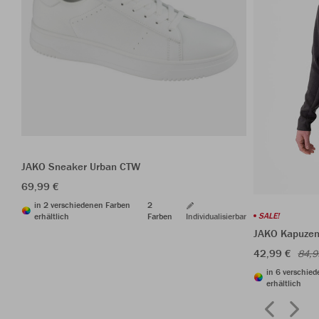
JAKO Sneaker Urban CTW
69,99 €
in 2 verschiedenen Farben
2
SALE!
erhältlich
Farben
Individualisierbar
JAKO Kapuzen
42,99 €
84,9
in 6 verschie
erhältlich