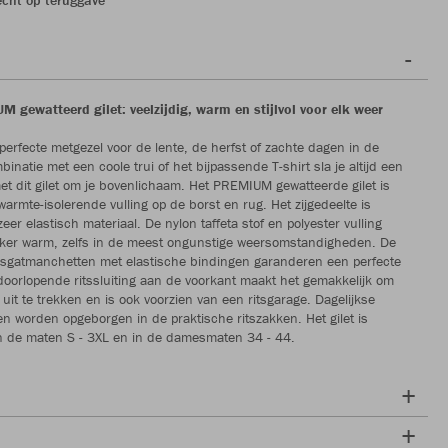
 gewatteerd gilet: veelzijdig, warm en stijlvol voor elk weer
e perfecte metgezel voor de lente, de herfst of zachte dagen in de
binatie met een coole trui of het bijpassende T-shirt sla je altijd een
et dit gilet om je bovenlichaam. Het PREMIUM gewatteerde gilet is
armte-isolerende vulling op de borst en rug. Het zijgedeelte is
er elastisch materiaal. De nylon taffeta stof en polyester vulling
kker warm, zelfs in de meest ongunstige weersomstandigheden. De
msgatmanchetten met elastische bindingen garanderen een perfecte
oorlopende ritssluiting aan de voorkant maakt het gemakkelijk om
 uit te trekken en is ook voorzien van een ritsgarage. Dagelijkse
n worden opgeborgen in de praktische ritszakken. Het gilet is
in de maten S - 3XL en in de damesmaten 34 - 44.