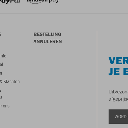
E
BESTELLING
ANNULEREN
info
VER
el
JE 
n
& Klachten
&
Uitgezon
s
afgeprijs
r ons
WORD 