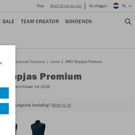
Hulp
Word lid van de club
Nu inloggen
NL
SALE
TEAM CREATOR
SCHOENEN
epage
Corporate Teamwear
Jassen
JAKO Steppjas Premium
e
Steppjas Premium
7005
- Beschikbaar tot 2026
ing op je volgende bestelling?
Word nu lid