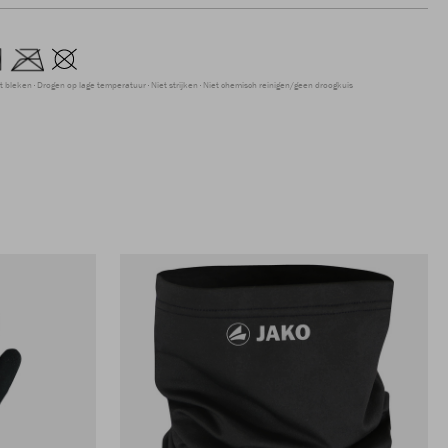
t bleken
Drogen op lage temperatuur
Niet strijken
Niet chemisch reinigen/geen droogkuis