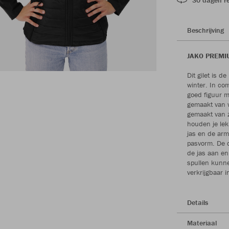
Beschrijving
JAKO PREMIUM
Dit gilet is d
winter. In com
goed figuur m
gemaakt van w
gemaakt van ze
houden je le
jas en de ar
pasvorm. De d
de jas aan en
spullen kunne
verkrijgbaar 
Details
Materiaal