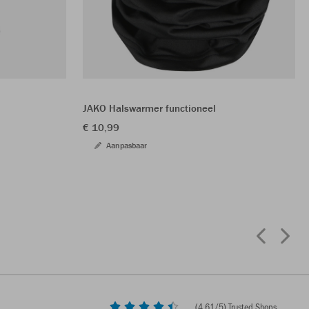
JAKO Halswarmer functioneel
€ 10,99
Aanpasbaar
(
4,61
/5) Trusted Shops