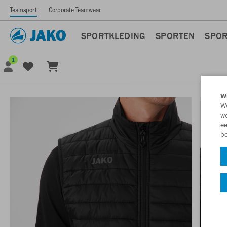
Teamsport
Corporate Teamwear
SPORTKLEDING
SPORTEN
SPOR
1
Wi
We
we
ee
be