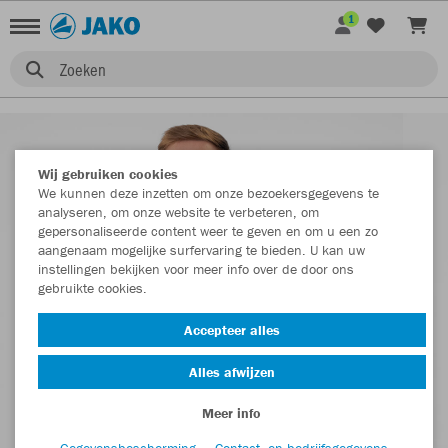
1
Zoeken
Wij gebruiken cookies
We kunnen deze inzetten om onze bezoekersgegevens te
analyseren, om onze website te verbeteren, om
gepersonaliseerde content weer te geven en om u een zo
aangenaam mogelijke surfervaring te bieden. U kan uw
instellingen bekijken voor meer info over de door ons
gebruikte cookies.
Accepteer alles
Alles afwijzen
Meer info
Gegevensbescherming
Contact- en bedrijfsgegevens