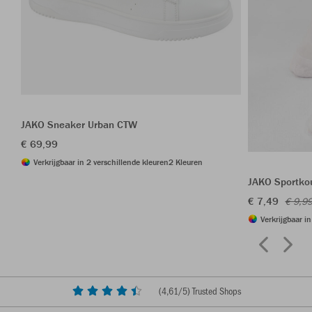
JAKO Sneaker Urban CTW
€ 69,99
Verkrijgbaar in 2 verschillende kleuren
2 Kleuren
JAKO Sportkou
€ 7,49
€ 9,9
Verkrijgbaar i
(
4,61
/5) Trusted Shops