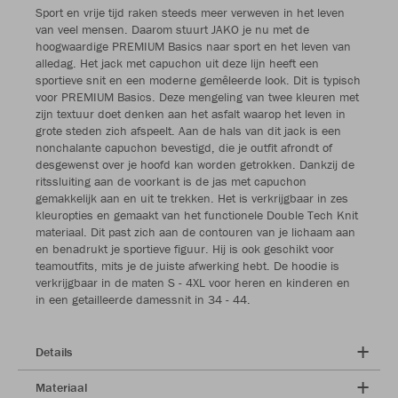
Sport en vrije tijd raken steeds meer verweven in het leven
van veel mensen. Daarom stuurt JAKO je nu met de
hoogwaardige PREMIUM Basics naar sport en het leven van
alledag. Het jack met capuchon uit deze lijn heeft een
sportieve snit en een moderne gemêleerde look. Dit is typisch
voor PREMIUM Basics. Deze mengeling van twee kleuren met
zijn textuur doet denken aan het asfalt waarop het leven in
grote steden zich afspeelt. Aan de hals van dit jack is een
nonchalante capuchon bevestigd, die je outfit afrondt of
desgewenst over je hoofd kan worden getrokken. Dankzij de
ritssluiting aan de voorkant is de jas met capuchon
gemakkelijk aan en uit te trekken. Het is verkrijgbaar in zes
kleuropties en gemaakt van het functionele Double Tech Knit
materiaal. Dit past zich aan de contouren van je lichaam aan
en benadrukt je sportieve figuur. Hij is ook geschikt voor
teamoutfits, mits je de juiste afwerking hebt. De hoodie is
verkrijgbaar in de maten S - 4XL voor heren en kinderen en
in een getailleerde damessnit in 34 - 44.
Details
Materiaal