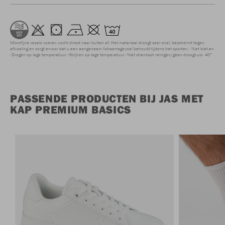
Microfijne vezels voeren vocht direct naar buiten af. Het materiaal droogt zeer snel, beschermt tegen
afkoeling en zorgt ervoor dat u een aangenaam lichaamsgevoel behoudt tijdens het sporten.
Niet bleken
Drogen op lage temperatuur
Strijken op lage temperatuur
Niet chemisch reinigen/geen droogkuis
40°
PASSENDE PRODUCTEN BIJ JAS MET
KAP PREMIUM BASICS