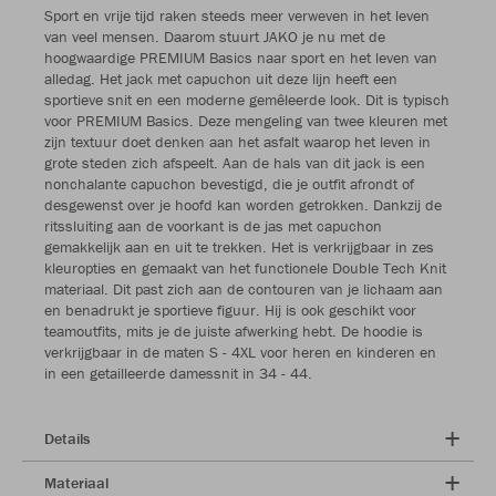
Sport en vrije tijd raken steeds meer verweven in het leven
van veel mensen. Daarom stuurt JAKO je nu met de
hoogwaardige PREMIUM Basics naar sport en het leven van
alledag. Het jack met capuchon uit deze lijn heeft een
sportieve snit en een moderne gemêleerde look. Dit is typisch
voor PREMIUM Basics. Deze mengeling van twee kleuren met
zijn textuur doet denken aan het asfalt waarop het leven in
grote steden zich afspeelt. Aan de hals van dit jack is een
nonchalante capuchon bevestigd, die je outfit afrondt of
desgewenst over je hoofd kan worden getrokken. Dankzij de
ritssluiting aan de voorkant is de jas met capuchon
gemakkelijk aan en uit te trekken. Het is verkrijgbaar in zes
kleuropties en gemaakt van het functionele Double Tech Knit
materiaal. Dit past zich aan de contouren van je lichaam aan
en benadrukt je sportieve figuur. Hij is ook geschikt voor
teamoutfits, mits je de juiste afwerking hebt. De hoodie is
verkrijgbaar in de maten S - 4XL voor heren en kinderen en
in een getailleerde damessnit in 34 - 44.
Details
Materiaal