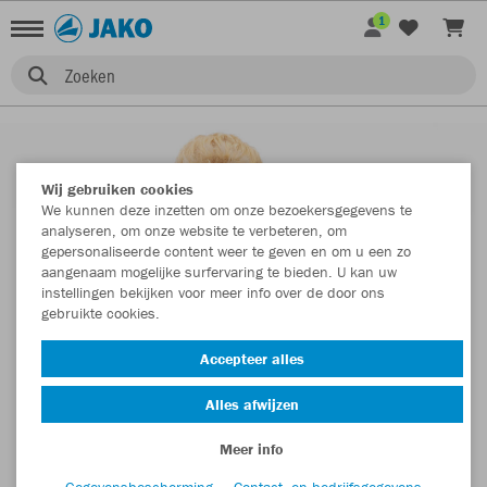
1
Zoeken
Wij gebruiken cookies
We kunnen deze inzetten om onze bezoekersgegevens te
analyseren, om onze website te verbeteren, om
gepersonaliseerde content weer te geven en om u een zo
aangenaam mogelijke surfervaring te bieden. U kan uw
instellingen bekijken voor meer info over de door ons
gebruikte cookies.
Accepteer alles
Alles afwijzen
Meer info
Gegevensbescherming
Contact- en bedrijfsgegevens