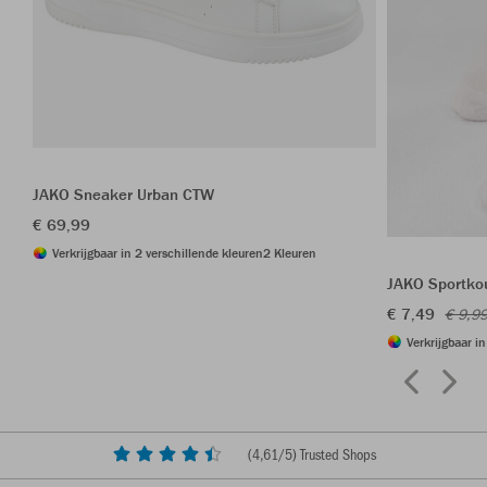
JAKO Sneaker Urban CTW
€ 69,99
Verkrijgbaar in 2 verschillende kleuren
2 Kleuren
JAKO Sportkou
€ 7,49
€ 9,9
Verkrijgbaar i
(
4,61
/5) Trusted Shops