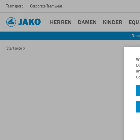
Teamsport
Corporate Teamwear
HERREN
DAMEN
KINDER
EQU
Read
Startseite
W
Du
an
Co