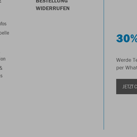
E
BESTELLUNG
WIDERRUFEN
nfos
belle
30%
&
ion
Werde Te
 &
per Wha
s
JETZT