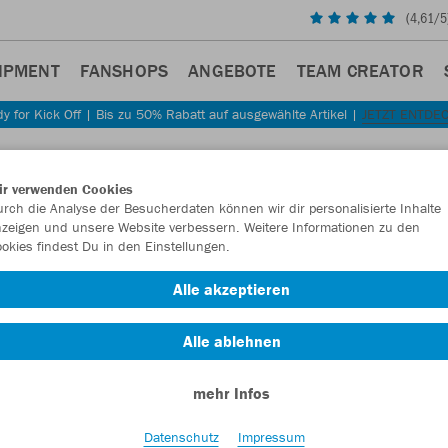
(
4,61
/5
IPMENT
FANSHOPS
ANGEBOTE
TEAM CREATOR
y for Kick Off | Bis zu 50% Rabatt auf ausgewählte Artikel |
JETZT ENTDE
ir verwenden Cookies
rch die Analyse der Besucherdaten können wir dir personalisierte Inhalte
zeigen und unsere Website verbessern. Weitere Informationen zu den
okies findest Du in den Einstellungen.
Alle akzeptieren
Alle ablehnen
mehr Infos
Datenschutz
Impressum