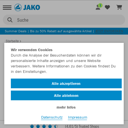
1
Suche
Summer Deals | Bis zu 50% Rabatt auf ausgewählte Artikel |
JETZT ENTDECKEN
Startseite
Wir verwenden Cookies
Durch die Analyse der Besucherdaten können wir dir
personalisierte Inhalte anzeigen und unsere Website
verbessern. Weitere Informationen zu den Cookies findest Du
in den Einstellungen.
Alle akzeptieren
Alle ablehnen
mehr Infos
Datenschutz
Impressum
(
4,61
/5) Trusted Shops