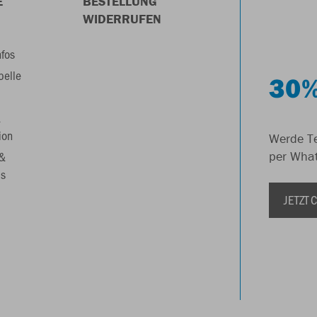
E
BESTELLUNG
WIDERRUFEN
nfos
belle
30%
&
ion
Werde Te
 &
per Wha
s
JETZT