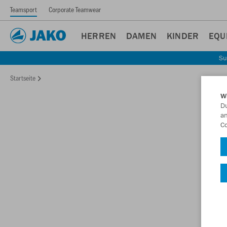
Teamsport
Corporate Teamwear
HERREN
DAMEN
KINDER
EQU
Su
Startseite
W
Du
an
Co