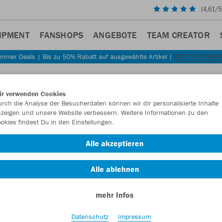
(
4,61
/5
IPMENT
FANSHOPS
ANGEBOTE
TEAM CREATOR
mmer Deals | Bis zu 50% Rabatt auf ausgewählte Artikel |
JETZT ENTDEC
ir verwenden Cookies
rch die Analyse der Besucherdaten können wir dir personalisierte Inhalte
zeigen und unsere Website verbessern. Weitere Informationen zu den
okies findest Du in den Einstellungen.
Alle akzeptieren
Alle ablehnen
mehr Infos
Datenschutz
Impressum