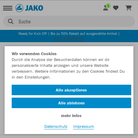
1
Suche
Ready for Kick Off | Bis zu 50% Rabatt auf ausgewählte Artikel |
JETZT ENTDECKEN
Startseite
Wir verwenden Cookies
Durch die Analyse der Besucherdaten können wir dir
personalisierte Inhalte anzeigen und unsere Website
verbessern. Weitere Informationen zu den Cookies findest Du
in den Einstellungen.
Alle akzeptieren
Alle ablehnen
mehr Infos
Datenschutz
Impressum