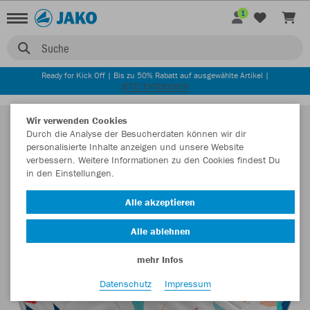
1
Suche
Ready for Kick Off | Bis zu 50% Rabatt auf ausgewählte Artikel |
JETZT ENTDECKEN
Wir verwenden Cookies
Durch die Analyse der Besucherdaten können wir dir
personalisierte Inhalte anzeigen und unsere Website
verbessern. Weitere Informationen zu den Cookies findest Du
in den Einstellungen.
Alle akzeptieren
Alle ablehnen
mehr Infos
Datenschutz
Impressum