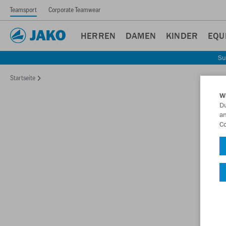
Teamsport
Corporate Teamwear
HERREN
DAMEN
KINDER
EQU
Su
Startseite
W
Du
an
Co