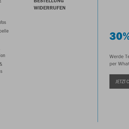
E
BESTELLUNG
WIDERRUFEN
nfos
belle
30%
&
ion
Werde Te
 &
per Wha
s
JETZT