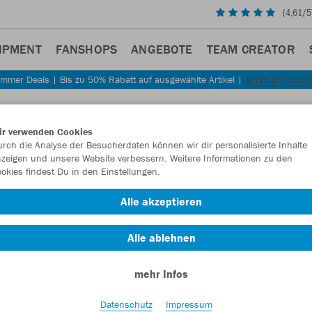
(
4,61
/5
IPMENT
FANSHOPS
ANGEBOTE
TEAM CREATOR
mmer Deals | Bis zu 50% Rabatt auf ausgewählte Artikel |
JETZT ENTDEC
ir verwenden Cookies
rch die Analyse der Besucherdaten können wir dir personalisierte Inhalte
zeigen und unsere Website verbessern. Weitere Informationen zu den
okies findest Du in den Einstellungen.
Alle akzeptieren
Alle ablehnen
mehr Infos
Datenschutz
Impressum