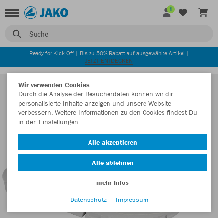
1
Suche
Ready for Kick Off | Bis zu 50% Rabatt auf ausgewählte Artikel |
JETZT ENTDECKEN
Wir verwenden Cookies
Durch die Analyse der Besucherdaten können wir dir
personalisierte Inhalte anzeigen und unsere Website
verbessern. Weitere Informationen zu den Cookies findest Du
in den Einstellungen.
Alle akzeptieren
Alle ablehnen
mehr Infos
Datenschutz
Impressum