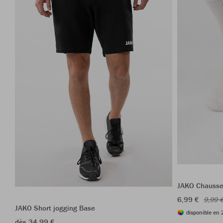
JAKO Chausset
6,99 €
9,99 
JAKO Short jogging Base
disponible en 
dès 34,99 €