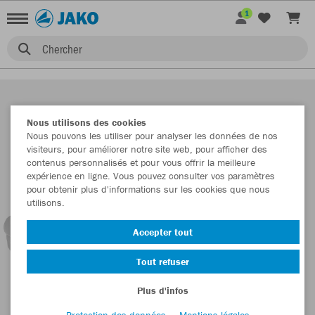
1
Chercher
Nous utilisons des cookies
Nous pouvons les utiliser pour analyser les données de nos
visiteurs, pour améliorer notre site web, pour afficher des
contenus personnalisés et pour vous offrir la meilleure
expérience en ligne. Vous pouvez consulter vos paramètres
pour obtenir plus d'informations sur les cookies que nous
utilisons.
Accepter tout
Tout refuser
Plus d'infos
Protection des données
Mentions légales