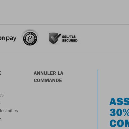
E
ANNULER LA
COMMANDE
es
ASS
x
30%
es tailles
n
CO