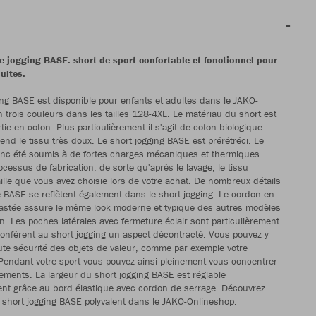
e jogging BASE: short de sport confortable et fonctionnel pour
ultes.
ing BASE est disponible pour enfants et adultes dans le JAKO-
 trois couleurs dans les tailles 128-4XL. Le matériau du short est
ie en coton. Plus particulièrement il s'agit de coton biologique
 rend le tissu très doux. Le short jogging BASE est prérétréci. Le
onc été soumis à de fortes charges mécaniques et thermiques
ocessus de fabrication, de sorte qu'après le lavage, le tissu
aille que vous avez choisie lors de votre achat. De nombreux détails
e BASE se reflètent également dans le short jogging. Le cordon en
rastée assure le même look moderne et typique des autres modèles
on. Les poches latérales avec fermeture éclair sont particulièrement
confèrent au short jogging un aspect décontracté. Vous pouvez y
ute sécurité des objets de valeur, comme par exemple votre
endant votre sport vous pouvez ainsi pleinement vous concentrer
ments. La largeur du short jogging BASE est réglable
ent grâce au bord élastique avec cordon de serrage. Découvrez
 short jogging BASE polyvalent dans le JAKO-Onlineshop.