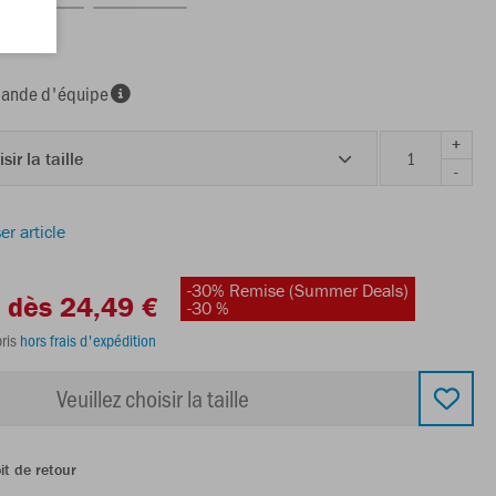
nde d'équipe
+
sir la taille
-
er article
-30% Remise (Summer Deals)
dès 24,49 €
-30 %
ris
hors frais d'expédition
Veuillez choisir la taille
it de retour