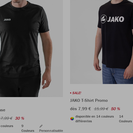
SALE!
JAKO T-Shirt Promo
dès 7,99 €
15,99 €
50 %
ase
disponible en 14 couleurs
14
7,99 €
30 %
différentes
Couleurs
 couleurs
9
Couleurs
Personnalisable