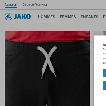
Teamsport
Corporate Teamwear
HOMMES
FEMMES
ENFANTS
E
No
No
am
vo
pa