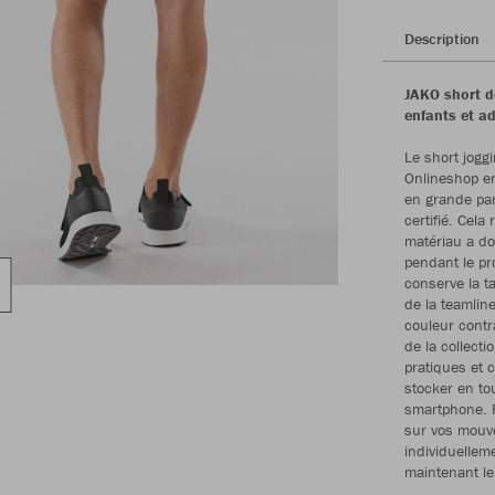
Description
JAKO short d
enfants et ad
Le short jogg
Onlineshop en
en grande part
certifié. Cela
matériau a d
pendant le pr
conserve la t
de la teamlin
couleur cont
de la collecti
pratiques et 
stocker en to
smartphone. P
sur vos mouve
individuellem
maintenant le