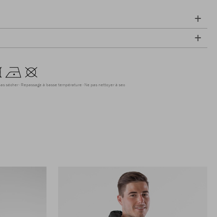
as sécher
Repassage à basse température
Ne pas nettoyer à sec