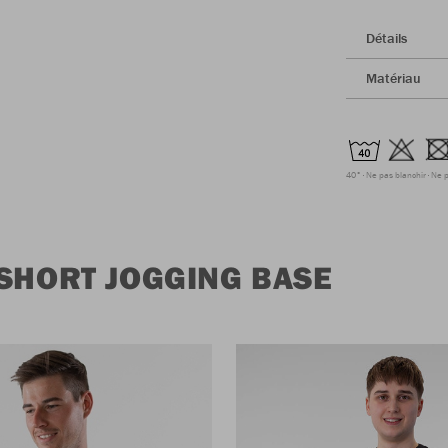
Détails
Matériau
40°
Ne pas blanchir
Ne p
SHORT JOGGING BASE