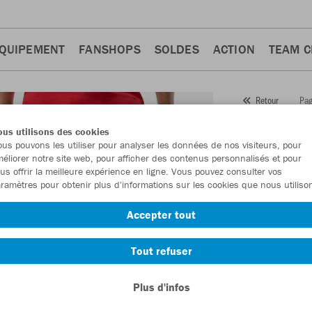
QUIPEMENT
FANSHOPS
SOLDES
ACTION
TEAM 
Pag
Retour
JAKO
us utilisons des cookies
us pouvons les utiliser pour analyser les données de nos visiteurs, pour
Numéro d’article
éliorer notre site web, pour afficher des contenus personnalisés et pour
us offrir la meilleure expérience en ligne. Vous pouvez consulter vos
ramètres pour obtenir plus d'informations sur les cookies que nous utiliso
En tant que me
Accepter tout
commande.
De
Tout refuser
Plus d'infos