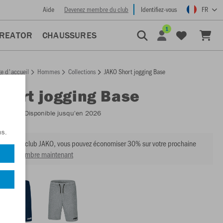
Aide
Devenez membre du club
Identifiez-vous
FR
1
CREATOR
CHAUSSURES
e d'accueil
Hommes
Collections
JAKO Short jogging Base
Short jogging Base
:
8565
- Disponible jusqu'en 2026
ns.
mbre du club JAKO, vous pouvez économiser 30% sur votre prochaine
venir membre maintenant