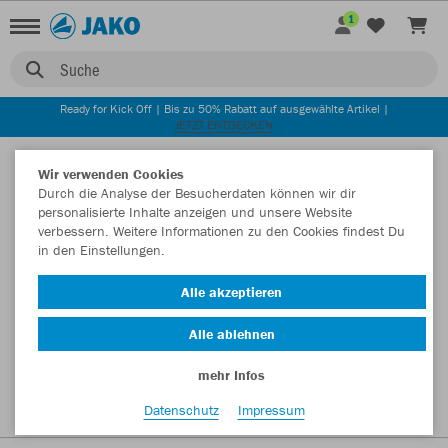
1
Suche
Ready for Kick Off | Bis zu 50% Rabatt auf ausgewählte Artikel |
JETZT ENTDECKEN
Startseite
Wir verwenden Cookies
Durch die Analyse der Besucherdaten können wir dir
personalisierte Inhalte anzeigen und unsere Website
verbessern. Weitere Informationen zu den Cookies findest Du
in den Einstellungen.
Alle akzeptieren
Alle ablehnen
mehr Infos
Datenschutz
Impressum