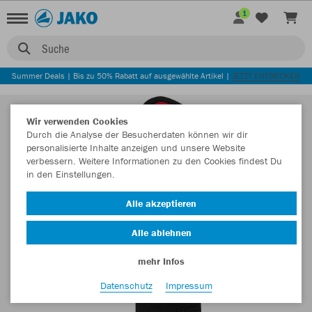
1
Suche
Summer Deals | Bis zu 50% Rabatt auf ausgewählte Artikel |
JETZT ENTDECKEN
Wir verwenden Cookies
Durch die Analyse der Besucherdaten können wir dir
personalisierte Inhalte anzeigen und unsere Website
verbessern. Weitere Informationen zu den Cookies findest Du
in den Einstellungen.
Alle akzeptieren
Alle ablehnen
mehr Infos
Datenschutz
Impressum