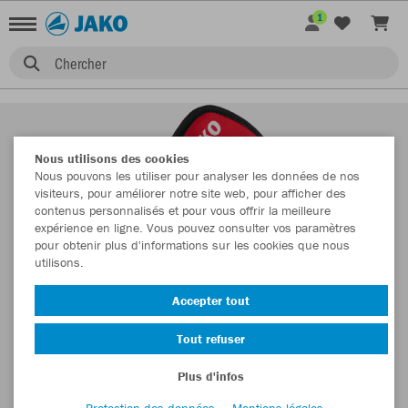
1
Chercher
Nous utilisons des cookies
Nous pouvons les utiliser pour analyser les données de nos
visiteurs, pour améliorer notre site web, pour afficher des
contenus personnalisés et pour vous offrir la meilleure
expérience en ligne. Vous pouvez consulter vos paramètres
pour obtenir plus d'informations sur les cookies que nous
utilisons.
Accepter tout
Tout refuser
Plus d'infos
Protection des données
Mentions légales