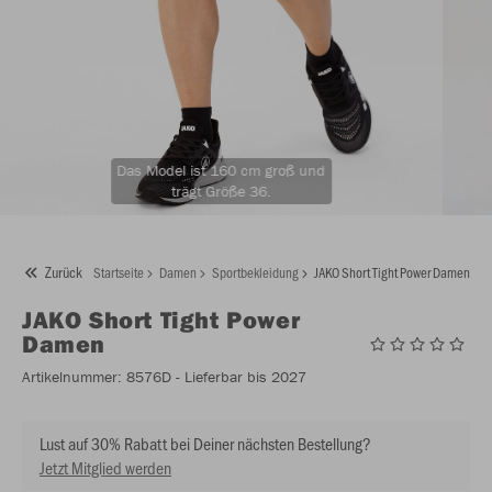
Das Model ist 160 cm groß und
trägt Größe 36.
Zurück
Startseite
Damen
Sportbekleidung
JAKO Short Tight Power Damen
JAKO
Short Tight Power
Damen
Artikelnummer:
8576D
- Lieferbar bis 2027
Lust auf 30% Rabatt bei Deiner nächsten Bestellung?
Jetzt Mitglied werden