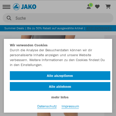
1
Suche
Summer Deals | Bis zu 50% Rabatt auf ausgewählte Artikel |
JETZT ENTDECKEN
Wir verwenden Cookies
Durch die Analyse der Besucherdaten können wir dir
personalisierte Inhalte anzeigen und unsere Website
verbessern. Weitere Informationen zu den Cookies findest Du
in den Einstellungen.
Alle akzeptieren
Alle ablehnen
mehr Infos
Datenschutz
Impressum