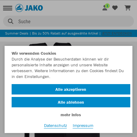
1
Suche
Summer Deals | Bis zu 50% Rabatt auf ausgewählte Artikel |
JETZT ENTDECKEN
Wir verwenden Cookies
Durch die Analyse der Besucherdaten können wir dir
personalisierte Inhalte anzeigen und unsere Website
verbessern. Weitere Informationen zu den Cookies findest Du
in den Einstellungen.
Alle akzeptieren
Alle ablehnen
mehr Infos
Datenschutz
Impressum