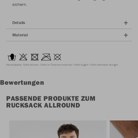
sichern.
Details
Material
Handwäsche
Nicht chloren
Nicht im Trockner trocknen
Nicht bügeln
Nicht chemisch reinigen
Bewertungen
PASSENDE PRODUKTE ZUM
RUCKSACK ALLROUND