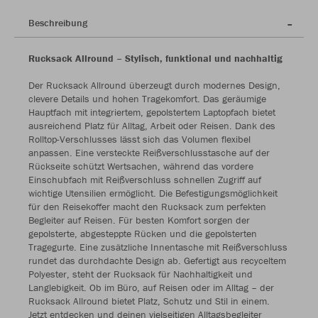
Beschreibung
Rucksack Allround – Stylisch, funktional und nachhaltig
Der Rucksack Allround überzeugt durch modernes Design,
clevere Details und hohen Tragekomfort. Das geräumige
Hauptfach mit integriertem, gepolstertem Laptopfach bietet
ausreichend Platz für Alltag, Arbeit oder Reisen. Dank des
Rolltop-Verschlusses lässt sich das Volumen flexibel
anpassen. Eine versteckte Reißverschlusstasche auf der
Rückseite schützt Wertsachen, während das vordere
Einschubfach mit Reißverschluss schnellen Zugriff auf
wichtige Utensilien ermöglicht. Die Befestigungsmöglichkeit
für den Reisekoffer macht den Rucksack zum perfekten
Begleiter auf Reisen. Für besten Komfort sorgen der
gepolsterte, abgesteppte Rücken und die gepolsterten
Tragegurte. Eine zusätzliche Innentasche mit Reißverschluss
rundet das durchdachte Design ab. Gefertigt aus recyceltem
Polyester, steht der Rucksack für Nachhaltigkeit und
Langlebigkeit. Ob im Büro, auf Reisen oder im Alltag – der
Rucksack Allround bietet Platz, Schutz und Stil in einem.
Jetzt entdecken und deinen vielseitigen Alltagsbegleiter