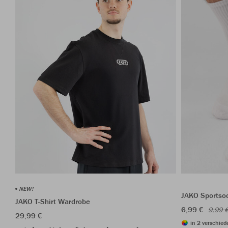
NEW!
JAKO Sportso
JAKO T-Shirt Wardrobe
6,99 €
9,99 
29,99 €
in 2 verschied