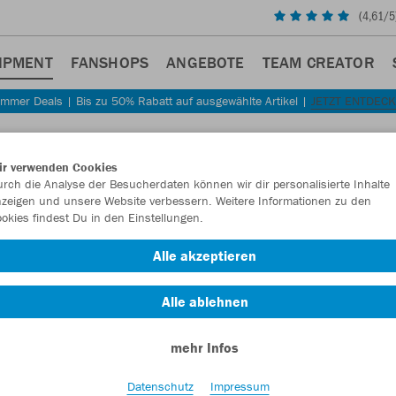
(
4,61
/5
IPMENT
FANSHOPS
ANGEBOTE
TEAM CREATOR
mmer Deals | Bis zu 50% Rabatt auf ausgewählte Artikel |
JETZT ENTDEC
Sta
Zurück
ir verwenden Cookies
JAKO
rch die Analyse der Besucherdaten können wir dir personalisierte Inhalte
zeigen und unsere Website verbessern. Weitere Informationen zu den
RS89 
okies findest Du in den Einstellungen.
Artikelnummer:
Alle akzeptieren
Alle ablehnen
Lust auf 30% R
mehr Infos
Datenschutz
Impressum