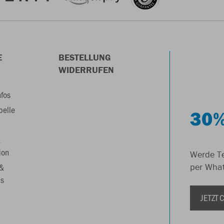
E
BESTELLUNG
WIDERRUFEN
nfos
belle
30%
&
ion
Werde Te
 &
per Wha
s
JETZT