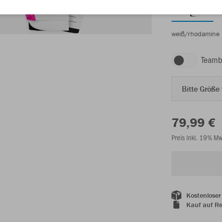
weiß/rhodamine 
Teamb
Bitte Größe
79,99 €
Preis inkl. 19% M
Kostenloser
Kauf auf R