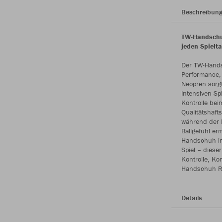
Beschreibun
TW-Handschuh
jeden Spielt
Der TW-Hands
Performance,
Neopren sorgt
intensiven Sp
Kontrolle bei
Qualitätshaft
während der 
Ballgefühl er
Handschuh ind
Spiel – diese
Kontrolle, Ko
Handschuh RS
Details