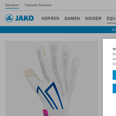
Teamsport
Corporate Teamwear
HERREN
DAMEN
KINDER
EQU
Su
W
Du
an
Co