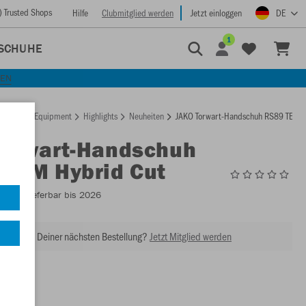
) Trusted Shops
Hilfe
Clubmitglied werden
Jetzt einloggen
DE
1
SCHUHE
KEN
rtseite
Equipment
Highlights
Neuheiten
JAKO Torwart-Handschuh RS89 TEAM 
Torwart-Handschuh
TEAM Hybrid Cut
2547
- Lieferbar bis 2026
abatt bei Deiner nächsten Bestellung?
Jetzt Mitglied werden