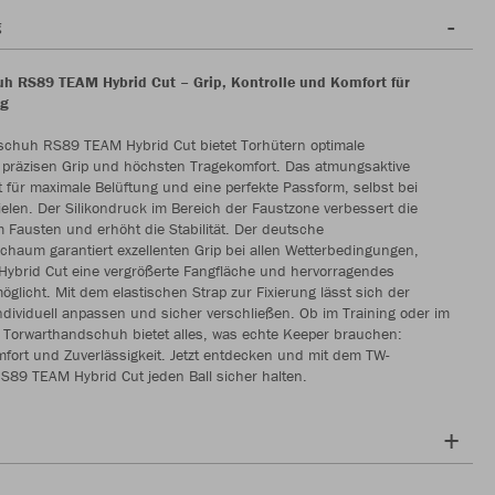
g
 RS89 TEAM Hybrid Cut – Grip, Kontrolle und Komfort für
ag
chuh RS89 TEAM Hybrid Cut bietet Torhütern optimale
 präzisen Grip und höchsten Tragekomfort. Das atmungsaktive
 für maximale Belüftung und eine perfekte Passform, selbst bei
ielen. Der Silikondruck im Bereich der Faustzone verbessert die
m Fausten und erhöht die Stabilität. Der deutsche
schaum garantiert exzellenten Grip bei allen Wetterbedingungen,
Hybrid Cut eine vergrößerte Fangfläche und hervorragendes
möglicht. Mit dem elastischen Strap zur Fixierung lässt sich der
ividuell anpassen und sicher verschließen. Ob im Training oder im
r Torwarthandschuh bietet alles, was echte Keeper brauchen:
mfort und Zuverlässigkeit. Jetzt entdecken und mit dem TW-
89 TEAM Hybrid Cut jeden Ball sicher halten.