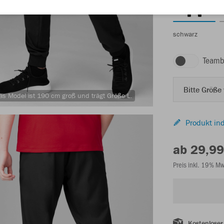
schwarz
Teamb
Bitte Größe
as Model ist 190 cm groß und trägt Größe L.
Produkt ind
ab 29,99
Preis inkl. 19% M
Kostenloser