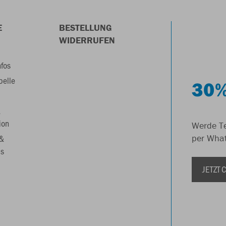
E
BESTELLUNG
WIDERRUFEN
nfos
belle
30%
&
ion
Werde Te
 &
per Wha
s
JETZT