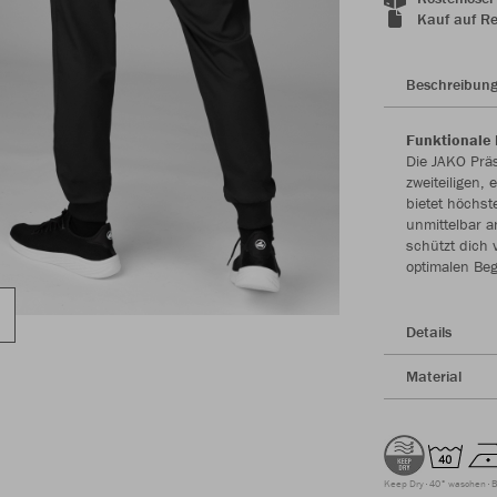
Kauf auf R
Beschreibun
Funktionale
Die JAKO Prä
zweiteiligen,
bietet höchst
unmittelbar a
schützt dich
optimalen Beg
Details
Material
Keep Dry
40° waschen
B