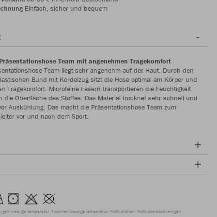
echnung
Einfach, sicher und bequem
g
 Präsentationshose Team mit angenehmen Tragekomfort
sentationshose Team liegt sehr angenehm auf der Haut. Durch den
 elastischen Bund mit Kordelzug sitzt die Hose optimal am Körper und
en Tragekomfort. Microfeine Fasern transportieren die Feuchtigkeit
n die Oberfläche des Stoffes. Das Material trocknet sehr schnell und
 vor Auskühlung. Das macht die Präsentationshose Team zum
leiter vor und nach dem Sport.
ügeln niedrige Temperatur
Trocknen niedrige Temperatur
Nicht chloren
Nicht chemisch reinigen