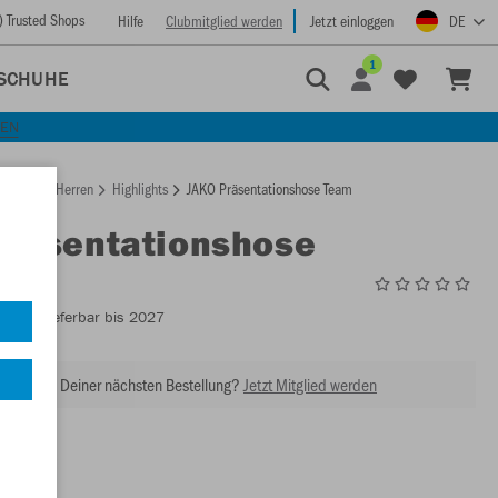
) Trusted Shops
Hilfe
Clubmitglied werden
Jetzt einloggen
DE
1
SCHUHE
KEN
rtseite
Herren
Highlights
JAKO Präsentationshose Team
Präsentationshose
6599
- Lieferbar bis 2027
abatt bei Deiner nächsten Bestellung?
Jetzt Mitglied werden