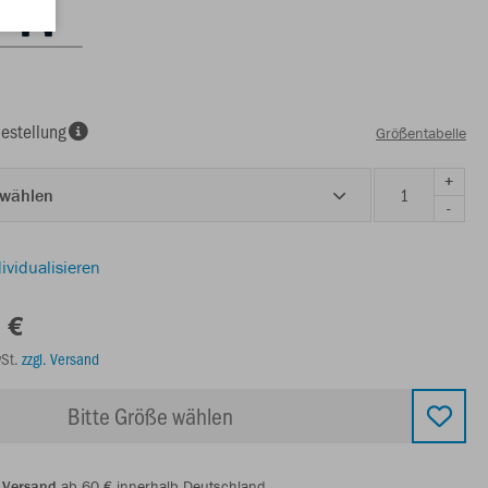
estellung
Größentabelle
+
 wählen
-
ividualisieren
 €
wSt.
zzgl. Versand
Bitte Größe wählen
 Versand
ab 60 € innerhalb Deutschland