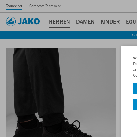
Teamsport
Corporate Teamwear
HERREN
DAMEN
KINDER
EQU
Su
W
Du
an
Co