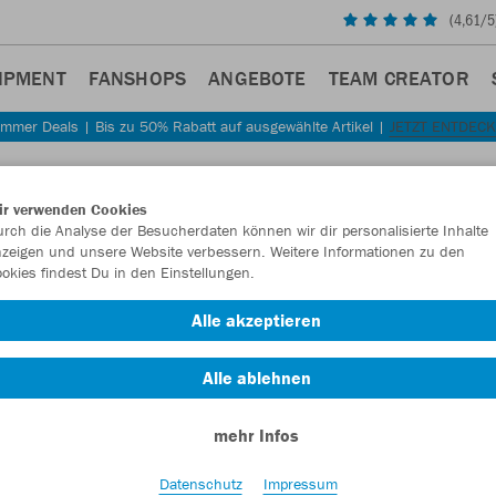
(
4,61
/5
IPMENT
FANSHOPS
ANGEBOTE
TEAM CREATOR
mmer Deals | Bis zu 50% Rabatt auf ausgewählte Artikel |
JETZT ENTDEC
Sta
Zurück
ir verwenden Cookies
JAKO
rch die Analyse der Besucherdaten können wir dir personalisierte Inhalte
zeigen und unsere Website verbessern. Weitere Informationen zu den
Team
okies findest Du in den Einstellungen.
Artikelnummer:
Alle akzeptieren
Alle ablehnen
Lust auf 30% R
mehr Infos
Datenschutz
Impressum