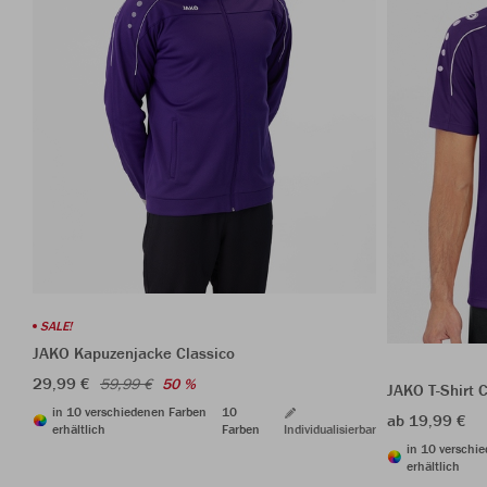
SALE!
JAKO Kapuzenjacke Classico
29,99 €
59,99 €
50 %
JAKO T-Shirt 
in 10 verschiedenen Farben
10
ab 19,99 €
erhältlich
Farben
Individualisierbar
in 10 verschi
erhältlich