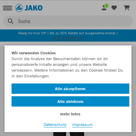
1
Suche
Ready for Kick Off | Bis zu 50% Rabatt auf ausgewählte Artikel |
JETZT ENTDECKEN
Wir verwenden Cookies
Durch die Analyse der Besucherdaten können wir dir
personalisierte Inhalte anzeigen und unsere Website
verbessern. Weitere Informationen zu den Cookies findest Du
in den Einstellungen.
Alle akzeptieren
Alle ablehnen
mehr Infos
Datenschutz
Impressum