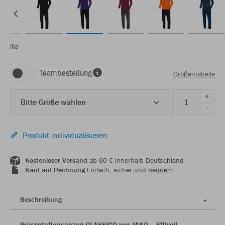
lila
Teambestellung
Größentabelle
+
Bitte Größe wählen
-
Produkt individualisieren
Kostenloser Versand
ab 60 € innerhalb Deutschland
Kauf auf Rechnung
Einfach, sicher und bequem
Beschreibung
Präsentationsanzug CLASSICO von JAKO – Stilvoll,