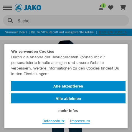
1
Suche
Summer Deals | Bis zu 50% Rabatt auf ausgewählte Artikel |
JETZT ENTDECKEN
Wir verwenden Cookies
Durch die Analyse der Besucherdaten können wir dir
personalisierte Inhalte anzeigen und unsere Website
verbessern. Weitere Informationen zu den Cookies findest Du
in den Einstellungen.
Alle akzeptieren
Alle ablehnen
mehr Infos
Datenschutz
Impressum