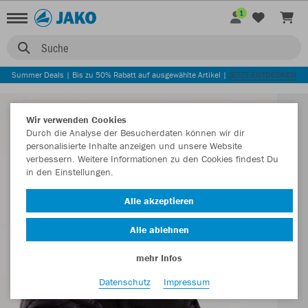
1
Suche
Summer Deals | Bis zu 50% Rabatt auf ausgewählte Artikel |
JETZT ENTDECKEN
Wir verwenden Cookies
Durch die Analyse der Besucherdaten können wir dir
personalisierte Inhalte anzeigen und unsere Website
verbessern. Weitere Informationen zu den Cookies findest Du
in den Einstellungen.
Alle akzeptieren
Alle ablehnen
mehr Infos
Datenschutz
Impressum