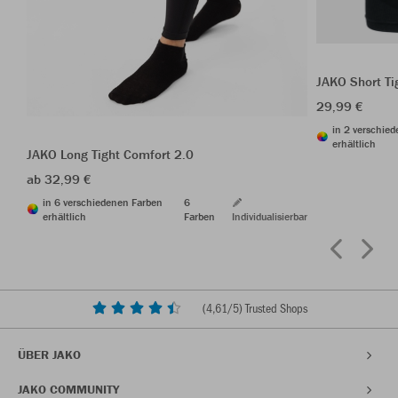
JAKO Short Ti
29,99 €
in 2 verschie
erhältlich
JAKO Long Tight Comfort 2.0
ab 32,99 €
in 6 verschiedenen Farben
6
erhältlich
Farben
Individualisierbar
(
4,61
/5) Trusted Shops
ÜBER JAKO
JAKO COMMUNITY