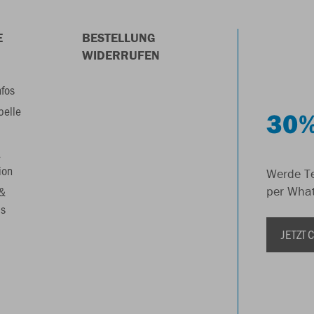
E
BESTELLUNG
WIDERRUFEN
nfos
belle
30%
&
ion
Werde Te
 &
per Wha
s
JETZT