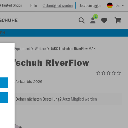
) Trusted Shops
Hilfe
Clubmitglied werden
Jetzt einloggen
DE
1
SCHUHE
KEN
rtseite
Equipment
Weitere
JAKO Laufschuh RiverFlow MAX
Laufschuh RiverFlow
5620
- Lieferbar bis 2026
abatt bei Deiner nächsten Bestellung?
Jetzt Mitglied werden