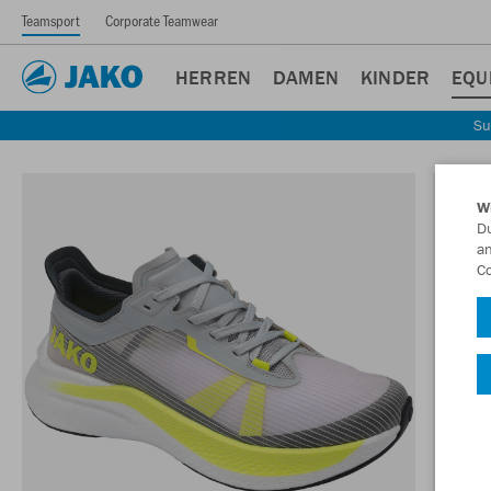
Teamsport
Corporate Teamwear
HERREN
DAMEN
KINDER
EQU
Su
W
Du
an
Co