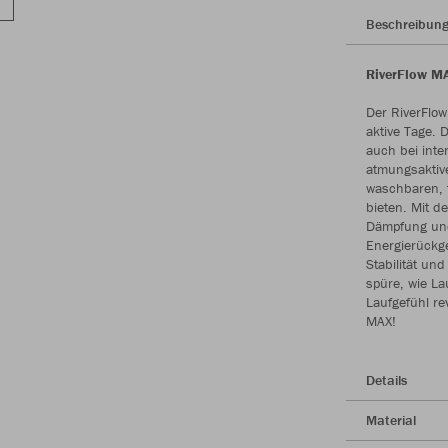
Beschreibun
RiverFlow MA
Der RiverFlow
aktive Tage. 
auch bei inte
atmungsaktiv
waschbaren, 
bieten. Mit d
Dämpfung und 
Energierückg
Stabilität un
spüre, wie La
Laufgefühl re
MAX!
Details
Material