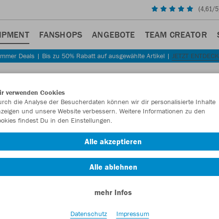
(
4,61
/5
IPMENT
FANSHOPS
ANGEBOTE
TEAM CREATOR
mmer Deals | Bis zu 50% Rabatt auf ausgewählte Artikel |
JETZT ENTDEC
Sta
Zurück
ir verwenden Cookies
JAKO
rch die Analyse der Besucherdaten können wir dir personalisierte Inhalte
zeigen und unsere Website verbessern. Weitere Informationen zu den
MAX
okies findest Du in den Einstellungen.
Artikelnummer:
Alle akzeptieren
Alle ablehnen
Lust auf 30% R
mehr Infos
Datenschutz
Impressum