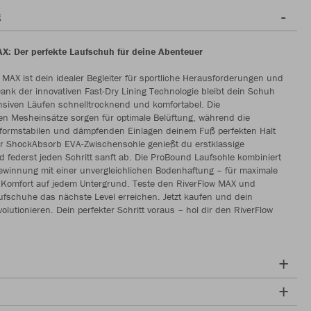
g
X: Der perfekte Laufschuh für deine Abenteuer
 MAX ist dein idealer Begleiter für sportliche Herausforderungen und
Dank der innovativen Fast-Dry Lining Technologie bleibt dein Schuh
nsiven Läufen schnelltrocknend und komfortabel. Die
en Mesheinsätze sorgen für optimale Belüftung, während die
formstabilen und dämpfenden Einlagen deinem Fuß perfekten Halt
er ShockAbsorb EVA-Zwischensohle genießt du erstklassige
federst jeden Schritt sanft ab. Die ProBound Laufsohle kombiniert
ewinnung mit einer unvergleichlichen Bodenhaftung – für maximale
d Komfort auf jedem Untergrund. Teste den RiverFlow MAX und
ufschuhe das nächste Level erreichen. Jetzt kaufen und dein
volutionieren. Dein perfekter Schritt voraus – hol dir den RiverFlow