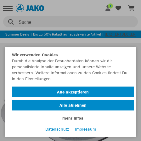
1
Suche
Summer Deals | Bis zu 50% Rabatt auf ausgewählte Artikel |
JETZT ENTDECKEN
Wir verwenden Cookies
Durch die Analyse der Besucherdaten können wir dir
personalisierte Inhalte anzeigen und unsere Website
verbessern. Weitere Informationen zu den Cookies findest Du
in den Einstellungen.
Alle akzeptieren
Alle ablehnen
mehr Infos
Datenschutz
Impressum