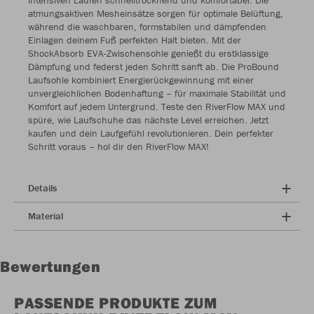
intensiven Läufen schnelltrocknend und komfortabel. Die
atmungsaktiven Mesheinsätze sorgen für optimale Belüftung,
während die waschbaren, formstabilen und dämpfenden
Einlagen deinem Fuß perfekten Halt bieten. Mit der
ShockAbsorb EVA-Zwischensohle genießt du erstklassige
Dämpfung und federst jeden Schritt sanft ab. Die ProBound
Laufsohle kombiniert Energierückgewinnung mit einer
unvergleichlichen Bodenhaftung – für maximale Stabilität und
Komfort auf jedem Untergrund. Teste den RiverFlow MAX und
spüre, wie Laufschuhe das nächste Level erreichen. Jetzt
kaufen und dein Laufgefühl revolutionieren. Dein perfekter
Schritt voraus – hol dir den RiverFlow MAX!
Details
Material
Bewertungen
PASSENDE PRODUKTE ZUM