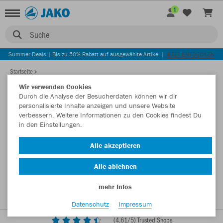
1
Suche
Summer Deals | Bis zu 50% Rabatt auf ausgewählte Artikel |
JETZT ENTDECKEN
Startseite
Wir verwenden Cookies
Durch die Analyse der Besucherdaten können wir dir
personalisierte Inhalte anzeigen und unsere Website
verbessern. Weitere Informationen zu den Cookies findest Du
in den Einstellungen.
Alle akzeptieren
Alle ablehnen
mehr Infos
Datenschutz
Impressum
(
4,61
/5) Trusted Shops