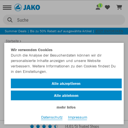
1
Suche
Summer Deals | Bis zu 50% Rabatt auf ausgewählte Artikel |
JETZT ENTDECKEN
Startseite
Wir verwenden Cookies
Durch die Analyse der Besucherdaten können wir dir
personalisierte Inhalte anzeigen und unsere Website
verbessern. Weitere Informationen zu den Cookies findest Du
in den Einstellungen.
Alle akzeptieren
Alle ablehnen
mehr Infos
Datenschutz
Impressum
(
4,61
/5) Trusted Shops