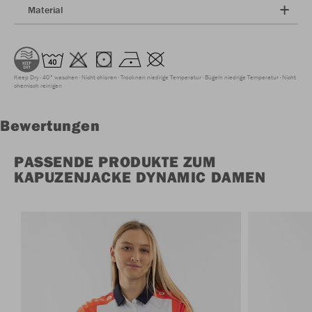
Material
Keep Dry
40° waschen
Nicht chloren
Trocknen niedrige Temperatur
Bügeln niedrige Temperatur
Nicht
chemisch reinigen
Bewertungen
PASSENDE PRODUKTE ZUM
KAPUZENJACKE DYNAMIC DAMEN