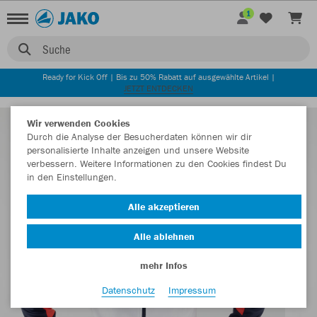
1
Suche
Ready for Kick Off | Bis zu 50% Rabatt auf ausgewählte Artikel |
JETZT ENTDECKEN
Wir verwenden Cookies
Durch die Analyse der Besucherdaten können wir dir
personalisierte Inhalte anzeigen und unsere Website
verbessern. Weitere Informationen zu den Cookies findest Du
in den Einstellungen.
Alle akzeptieren
Alle ablehnen
mehr Infos
Datenschutz
Impressum