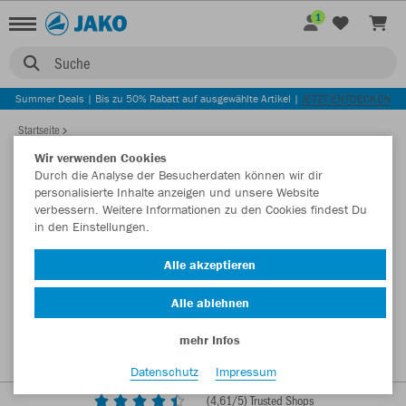
1
Suche
Summer Deals | Bis zu 50% Rabatt auf ausgewählte Artikel |
JETZT ENTDECKEN
Startseite
Wir verwenden Cookies
Durch die Analyse der Besucherdaten können wir dir
personalisierte Inhalte anzeigen und unsere Website
verbessern. Weitere Informationen zu den Cookies findest Du
in den Einstellungen.
Alle akzeptieren
Alle ablehnen
mehr Infos
Datenschutz
Impressum
(
4,61
/5) Trusted Shops