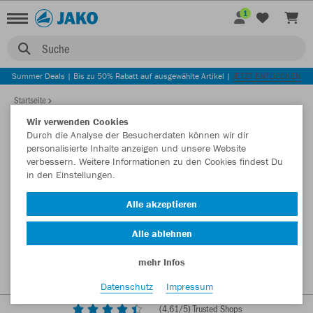
1
Suche
Summer Deals | Bis zu 50% Rabatt auf ausgewählte Artikel |
JETZT ENTDECKEN
Startseite
Wir verwenden Cookies
Durch die Analyse der Besucherdaten können wir dir
personalisierte Inhalte anzeigen und unsere Website
verbessern. Weitere Informationen zu den Cookies findest Du
in den Einstellungen.
Alle akzeptieren
Alle ablehnen
mehr Infos
Datenschutz
Impressum
(
4,61
/5) Trusted Shops