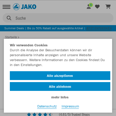
1
Suche
Summer Deals | Bis zu 50% Rabatt auf ausgewählte Artikel |
JETZT ENTDECKEN
Startseite
Wir verwenden Cookies
Durch die Analyse der Besucherdaten können wir dir
personalisierte Inhalte anzeigen und unsere Website
verbessern. Weitere Informationen zu den Cookies findest Du
in den Einstellungen.
Alle akzeptieren
Alle ablehnen
mehr Infos
Datenschutz
Impressum
(
4,61
/5) Trusted Shops