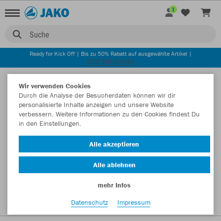
1
Suche
Ready for Kick Off | Bis zu 50% Rabatt auf ausgewählte Artikel |
JETZT ENTDECKEN
Startseite
Wir verwenden Cookies
Durch die Analyse der Besucherdaten können wir dir
personalisierte Inhalte anzeigen und unsere Website
verbessern. Weitere Informationen zu den Cookies findest Du
in den Einstellungen.
Alle akzeptieren
Alle ablehnen
mehr Infos
Datenschutz
Impressum