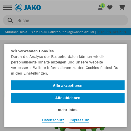
1
Suche
Summer Deals | Bis zu 50% Rabatt auf ausgewählte Artikel |
JETZT ENTDECKEN
Wir verwenden Cookies
Durch die Analyse der Besucherdaten können wir dir
personalisierte Inhalte anzeigen und unsere Website
verbessern. Weitere Informationen zu den Cookies findest Du
in den Einstellungen.
Alle akzeptieren
Alle ablehnen
mehr Infos
Datenschutz
Impressum