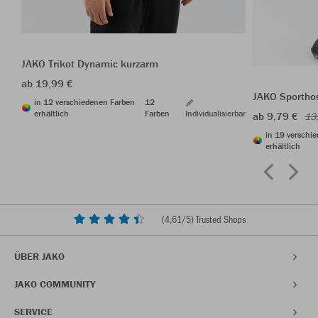
JAKO Trikot Dynamic kurzarm
ab 19,99 €
JAKO Sporthos
in 12 verschiedenen Farben
12
erhältlich
Farben
Individualisierbar
ab 9,79 €
13
in 19 verschi
erhältlich
(
4,61
/5) Trusted Shops
ÜBER JAKO
JAKO COMMUNITY
SERVICE