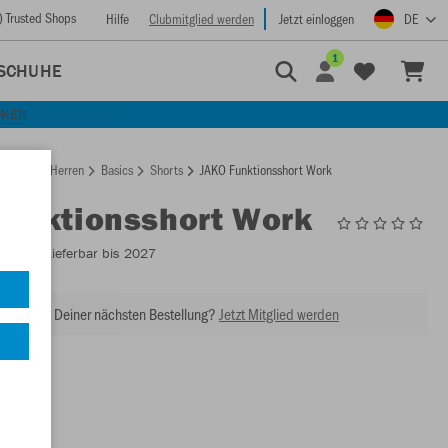
) Trusted Shops
Hilfe
Clubmitglied werden
Jetzt einloggen
DE
1
SCHUHE
CKEN
rtseite
Herren
Basics
Shorts
JAKO Funktionsshort Work
Funktionsshort Work
C8510
- Lieferbar bis 2027
abatt bei Deiner nächsten Bestellung?
Jetzt Mitglied werden