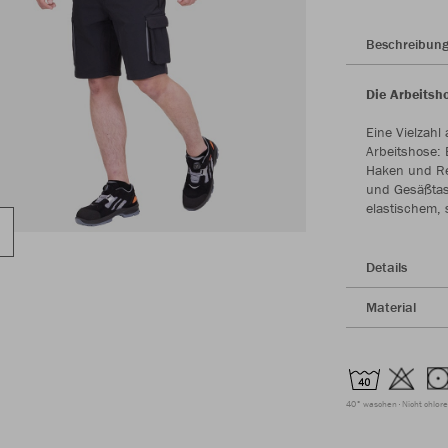
Beschreibun
Die Arbeitsh
Eine Vielzahl
Arbeitshose: 
Haken und Re
und Gesäßtasc
elastischem, 
Details
Material
40° waschen
Nicht chlor