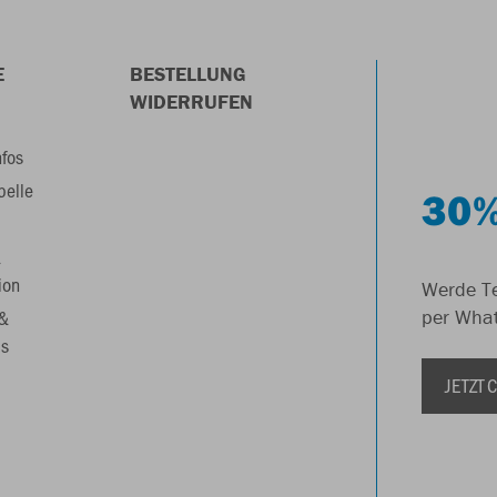
E
BESTELLUNG
WIDERRUFEN
nfos
belle
30%
&
ion
Werde Te
 &
per Wha
s
JETZT