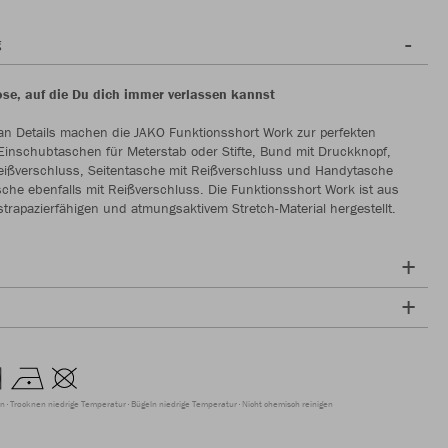
g
ose, auf die Du dich immer verlassen kannst
 an Details machen die JAKO Funktionsshort Work zur perfekten
Einschubtaschen für Meterstab oder Stifte, Bund mit Druckknopf,
ißverschluss, Seitentasche mit Reißverschluss und Handytasche
he ebenfalls mit Reißverschluss. Die Funktionsshort Work ist aus
strapazierfähigen und atmungsaktivem Stretch-Material hergestellt.
en
Trocknen niedrige Temperatur
Bügeln niedrige Temperatur
Nicht chemisch reinigen