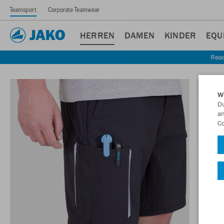
Teamsport
Corporate Teamwear
HERREN
DAMEN
KINDER
EQU
Read
W
Du
an
Co