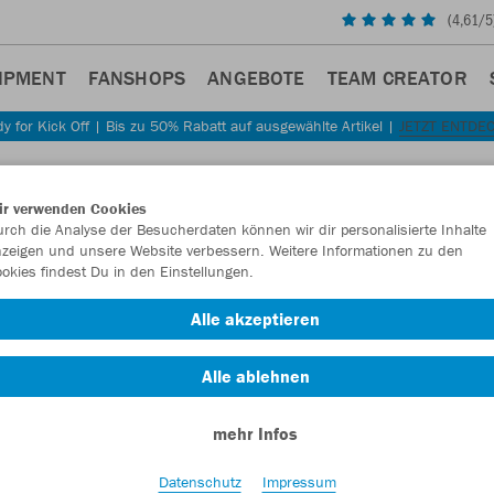
(
4,61
/5
IPMENT
FANSHOPS
ANGEBOTE
TEAM CREATOR
y for Kick Off | Bis zu 50% Rabatt auf ausgewählte Artikel |
JETZT ENTDE
Sta
Zurück
ir verwenden Cookies
JAKO
rch die Analyse der Besucherdaten können wir dir personalisierte Inhalte
zeigen und unsere Website verbessern. Weitere Informationen zu den
okies findest Du in den Einstellungen.
Artikelnummer:
Alle akzeptieren
Lust auf 30% R
Alle ablehnen
mehr Infos
Datenschutz
Impressum