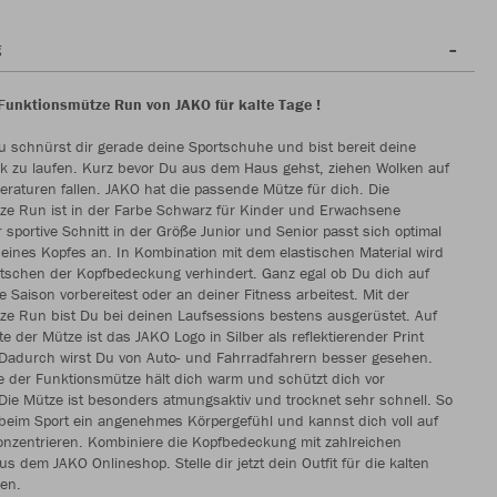
g
 Funktionsmütze Run von JAKO für kalte Tage !
 Du schnürst dir gerade deine Sportschuhe und bist bereit deine
k zu laufen. Kurz bevor Du aus dem Haus gehst, ziehen Wolken auf
raturen fallen. JAKO hat die passende Mütze für dich. Die
ze Run ist in der Farbe Schwarz für Kinder und Erwachsene
r sportive Schnitt in der Größe Junior und Senior passt sich optimal
eines Kopfes an. In Kombination mit dem elastischen Material wird
utschen der Kopfbedeckung verhindert. Ganz egal ob Du dich auf
Saison vorbereitest oder an deiner Fitness arbeitest. Mit der
ze Run bist Du bei deinen Laufsessions bestens ausgerüstet. Auf
te der Mütze ist das JAKO Logo in Silber als reflektierender Print
 Dadurch wirst Du von Auto- und Fahrradfahrern besser gesehen.
e der Funktionsmütze hält dich warm und schützt dich vor
ie Mütze ist besonders atmungsaktiv und trocknet sehr schnell. So
beim Sport ein angenehmes Körpergefühl und kannst dich voll auf
onzentrieren. Kombiniere die Kopfbedeckung mit zahlreichen
us dem JAKO Onlineshop. Stelle dir jetzt dein Outfit für die kalten
en.