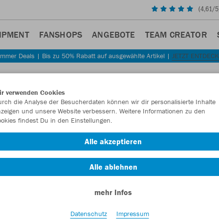
(
4,61
/5
IPMENT
FANSHOPS
ANGEBOTE
TEAM CREATOR
mmer Deals | Bis zu 50% Rabatt auf ausgewählte Artikel |
JETZT ENTDEC
Sta
Zurück
ir verwenden Cookies
JAKO
rch die Analyse der Besucherdaten können wir dir personalisierte Inhalte
zeigen und unsere Website verbessern. Weitere Informationen zu den
okies findest Du in den Einstellungen.
Artikelnummer:
Alle akzeptieren
Lust auf 30% R
Alle ablehnen
mehr Infos
Datenschutz
Impressum