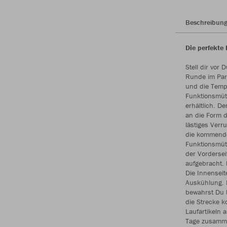
Beschreibun
Die perfekte
Stell dir vor
Runde im Par
und die Tempe
Funktionsmüt
erhältlich. De
an die Form d
lästiges Verr
die kommende 
Funktionsmüt
der Vordersei
aufgebracht.
Die Innenseit
Auskühlung. D
bewahrst Du 
die Strecke k
Laufartikeln a
Tage zusamm