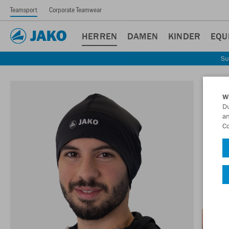
Teamsport
Corporate Teamwear
HERREN
DAMEN
KINDER
EQU
Su
W
Du
an
Co