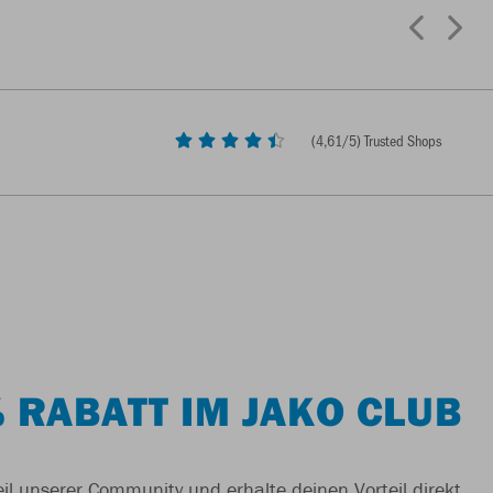
(
4,61
/5) Trusted Shops
 RABATT IM JAKO CLUB
il unserer Community und erhalte deinen Vorteil direkt