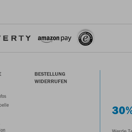
E
BESTELLUNG
WIDERRUFEN
nfos
belle
30%
&
ion
Werde Te