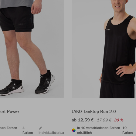
hort Power
JAKO Tanktop Run 2.0
ab 12,59 €
17,99 €
30 %
enen Farben
4
in 10 verschiedenen Farben
10
Farben
Individualisierbar
erhältlich
Farben