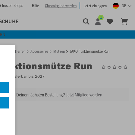
) Trusted Shops
Hilfe
Clubmitglied werden
Jetzt einloggen
DE
1
SCHUHE
KEN
rtseite
Herren
Accessoires
Mützen
JAKO Funktionsmütze Run
Funktionsmütze Run
1229
- Lieferbar bis 2027
abatt bei Deiner nächsten Bestellung?
Jetzt Mitglied werden