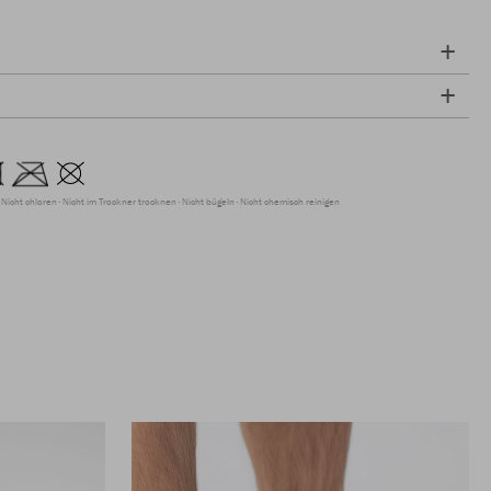
Nicht chloren
Nicht im Trockner trocknen
Nicht bügeln
Nicht chemisch reinigen