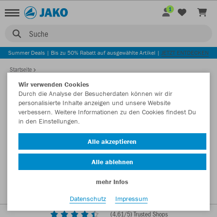
1
Suche
Summer Deals | Bis zu 50% Rabatt auf ausgewählte Artikel |
JETZT ENTDECKEN
Startseite
Wir verwenden Cookies
Durch die Analyse der Besucherdaten können wir dir
personalisierte Inhalte anzeigen und unsere Website
verbessern. Weitere Informationen zu den Cookies findest Du
in den Einstellungen.
Alle akzeptieren
Alle ablehnen
mehr Infos
Datenschutz
Impressum
(
4,61
/5) Trusted Shops