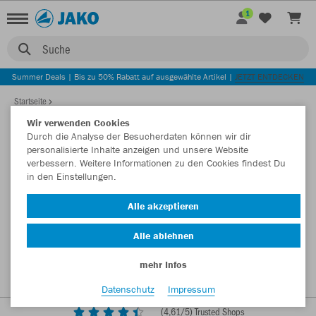
1
Suche
Summer Deals | Bis zu 50% Rabatt auf ausgewählte Artikel |
JETZT ENTDECKEN
Startseite
Wir verwenden Cookies
Durch die Analyse der Besucherdaten können wir dir
personalisierte Inhalte anzeigen und unsere Website
verbessern. Weitere Informationen zu den Cookies findest Du
in den Einstellungen.
Alle akzeptieren
Alle ablehnen
mehr Infos
Datenschutz
Impressum
(
4,61
/5) Trusted Shops