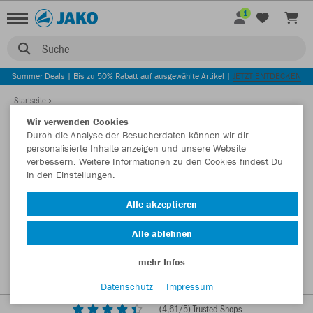
1
Suche
Summer Deals | Bis zu 50% Rabatt auf ausgewählte Artikel |
JETZT ENTDECKEN
Startseite
Wir verwenden Cookies
Durch die Analyse der Besucherdaten können wir dir
personalisierte Inhalte anzeigen und unsere Website
verbessern. Weitere Informationen zu den Cookies findest Du
in den Einstellungen.
Alle akzeptieren
Alle ablehnen
mehr Infos
Datenschutz
Impressum
(
4,61
/5) Trusted Shops