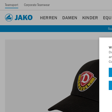
Teamsport
Corporate Teamwear
HERREN
DAMEN
KINDER
EQU
Su
W
Du
an
Co