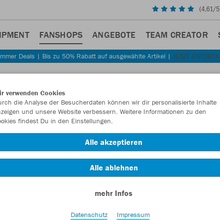
(
4,61
/5
IPMENT
FANSHOPS
ANGEBOTE
TEAM CREATOR
mmer Deals | Bis zu 50% Rabatt auf ausgewählte Artikel |
JETZT ENTDEC
Sta
Zurück
ir verwenden Cookies
JAKO
rch die Analyse der Besucherdaten können wir dir personalisierte Inhalte
zeigen und unsere Website verbessern. Weitere Informationen zu den
Cap B
okies findest Du in den Einstellungen.
Artikelnummer:
Alle akzeptieren
Alle ablehnen
Lust auf 30% R
mehr Infos
Datenschutz
Impressum