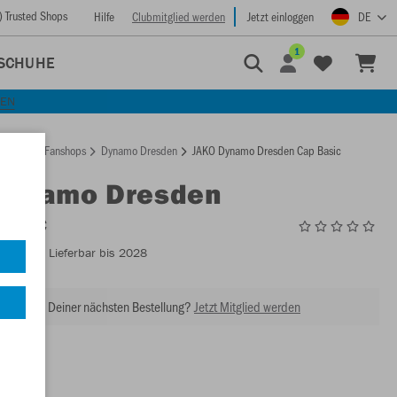
) Trusted Shops
Hilfe
Clubmitglied werden
Jetzt einloggen
DE
1
SCHUHE
KEN
rtseite
Fanshops
Dynamo Dresden
JAKO Dynamo Dresden Cap Basic
Dynamo Dresden
asic
DD1282
- Lieferbar bis 2028
abatt bei Deiner nächsten Bestellung?
Jetzt Mitglied werden