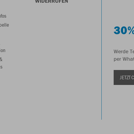
WIDERRUFEN
nfos
belle
30%
&
ion
Werde Te
 &
per Wha
s
JETZT