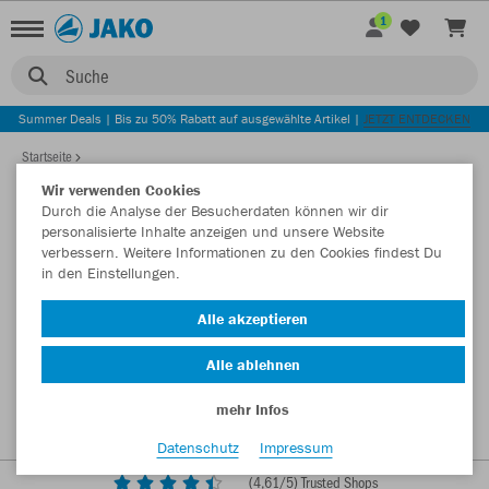
1
Suche
Summer Deals | Bis zu 50% Rabatt auf ausgewählte Artikel |
JETZT ENTDECKEN
Startseite
Wir verwenden Cookies
Durch die Analyse der Besucherdaten können wir dir
personalisierte Inhalte anzeigen und unsere Website
verbessern. Weitere Informationen zu den Cookies findest Du
in den Einstellungen.
Alle akzeptieren
Alle ablehnen
mehr Infos
Datenschutz
Impressum
(
4,61
/5) Trusted Shops