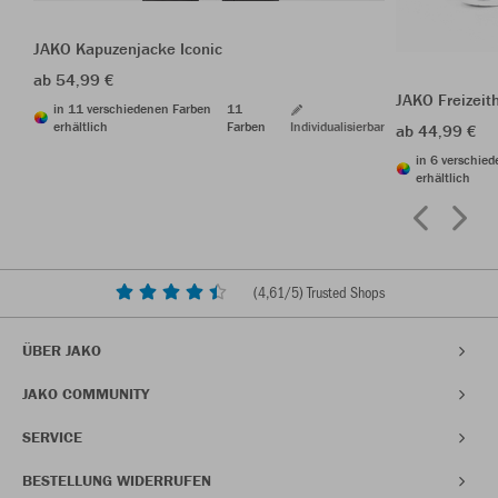
JAKO Kapuzenjacke Iconic
ab 54,99 €
JAKO Freizeit
in 11 verschiedenen Farben
11
erhältlich
Farben
Individualisierbar
ab 44,99 €
in 6 verschie
erhältlich
(
4,61
/5) Trusted Shops
ÜBER JAKO
JAKO COMMUNITY
SERVICE
BESTELLUNG WIDERRUFEN