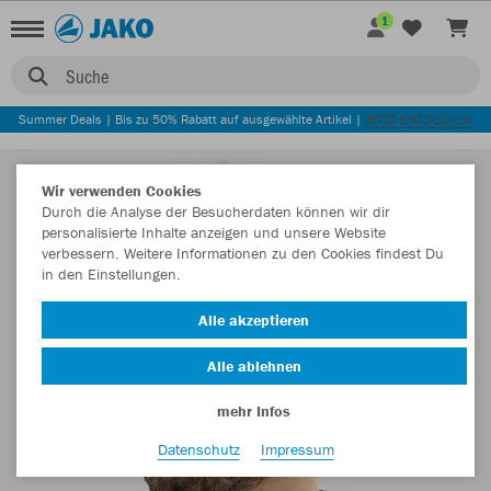
1
Suche
Summer Deals | Bis zu 50% Rabatt auf ausgewählte Artikel |
JETZT ENTDECKEN
Wir verwenden Cookies
Durch die Analyse der Besucherdaten können wir dir
personalisierte Inhalte anzeigen und unsere Website
verbessern. Weitere Informationen zu den Cookies findest Du
in den Einstellungen.
Alle akzeptieren
Alle ablehnen
mehr Infos
Datenschutz
Impressum