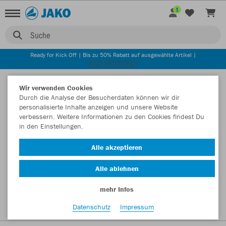
1
Suche
Ready for Kick Off | Bis zu 50% Rabatt auf ausgewählte Artikel |
JETZT ENTDECKEN
Startseite
Wir verwenden Cookies
Durch die Analyse der Besucherdaten können wir dir
personalisierte Inhalte anzeigen und unsere Website
verbessern. Weitere Informationen zu den Cookies findest Du
in den Einstellungen.
Alle akzeptieren
Alle ablehnen
mehr Infos
Datenschutz
Impressum