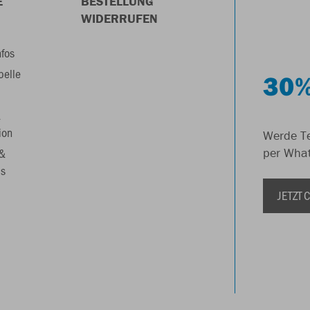
E
BESTELLUNG
WIDERRUFEN
nfos
belle
30%
&
ion
Werde Te
 &
per Wha
s
JETZT