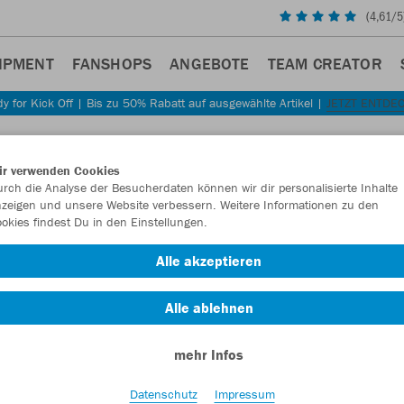
(
4,61
/5
IPMENT
FANSHOPS
ANGEBOTE
TEAM CREATOR
y for Kick Off | Bis zu 50% Rabatt auf ausgewählte Artikel |
JETZT ENTDE
ir verwenden Cookies
rch die Analyse der Besucherdaten können wir dir personalisierte Inhalte
zeigen und unsere Website verbessern. Weitere Informationen zu den
okies findest Du in den Einstellungen.
Alle akzeptieren
Alle ablehnen
mehr Infos
Datenschutz
Impressum