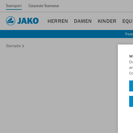
Teamsport
Corporate Teamwear
HERREN
DAMEN
KINDER
EQU
Read
Startseite
W
Du
an
Co