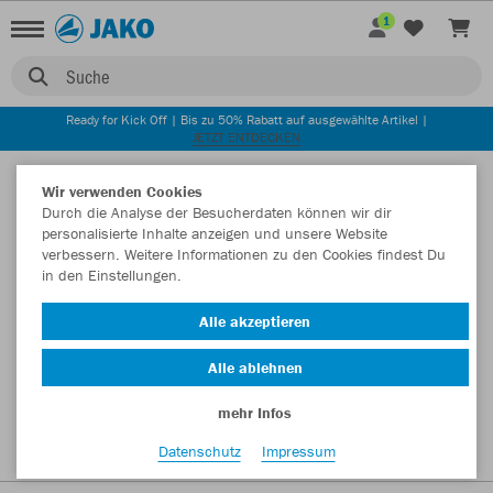
1
Suche
Ready for Kick Off | Bis zu 50% Rabatt auf ausgewählte Artikel |
JETZT ENTDECKEN
Startseite
Wir verwenden Cookies
Durch die Analyse der Besucherdaten können wir dir
personalisierte Inhalte anzeigen und unsere Website
verbessern. Weitere Informationen zu den Cookies findest Du
in den Einstellungen.
Alle akzeptieren
Alle ablehnen
mehr Infos
Datenschutz
Impressum