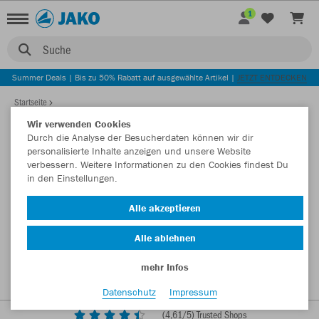
1
Suche
Summer Deals | Bis zu 50% Rabatt auf ausgewählte Artikel |
JETZT ENTDECKEN
Startseite
Wir verwenden Cookies
Durch die Analyse der Besucherdaten können wir dir
personalisierte Inhalte anzeigen und unsere Website
verbessern. Weitere Informationen zu den Cookies findest Du
in den Einstellungen.
Alle akzeptieren
Alle ablehnen
mehr Infos
Datenschutz
Impressum
(
4,61
/5) Trusted Shops