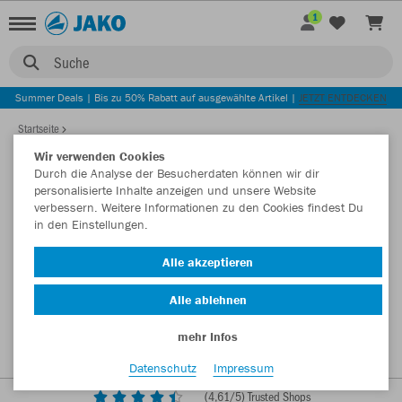
1
Suche
Summer Deals | Bis zu 50% Rabatt auf ausgewählte Artikel |
JETZT ENTDECKEN
Startseite
Wir verwenden Cookies
Durch die Analyse der Besucherdaten können wir dir
personalisierte Inhalte anzeigen und unsere Website
verbessern. Weitere Informationen zu den Cookies findest Du
in den Einstellungen.
Alle akzeptieren
Alle ablehnen
mehr Infos
Datenschutz
Impressum
(
4,61
/5) Trusted Shops