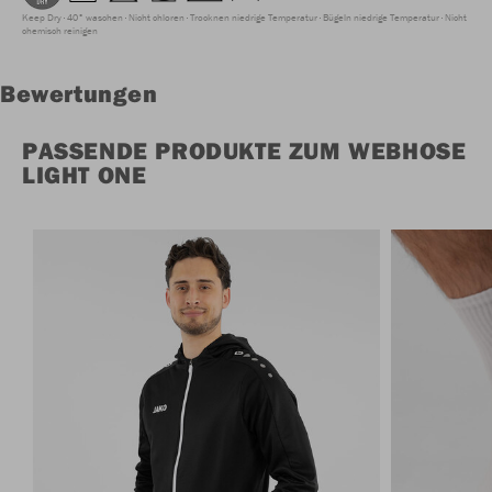
Keep Dry
40° waschen
Nicht chloren
Trocknen niedrige Temperatur
Bügeln niedrige Temperatur
Nicht
chemisch reinigen
Bewertungen
PASSENDE PRODUKTE ZUM WEBHOSE
LIGHT ONE