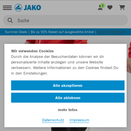
1
Suche
Summer Deals | Bis zu 50% Rabatt auf ausgewählte Artikel |
JETZT ENTDECKEN
Wir verwenden Cookies
Durch die Analyse der Besucherdaten können wir dir
personalisierte Inhalte anzeigen und unsere Website
verbessern. Weitere Informationen zu den Cookies findest Du
in den Einstellungen.
Alle akzeptieren
Alle ablehnen
mehr Infos
Datenschutz
Impressum