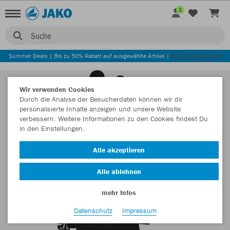
1
Suche
Summer Deals | Bis zu 50% Rabatt auf ausgewählte Artikel |
JETZT ENTDECKEN
Wir verwenden Cookies
Durch die Analyse der Besucherdaten können wir dir
personalisierte Inhalte anzeigen und unsere Website
verbessern. Weitere Informationen zu den Cookies findest Du
in den Einstellungen.
Alle akzeptieren
Alle ablehnen
mehr Infos
Datenschutz
Impressum