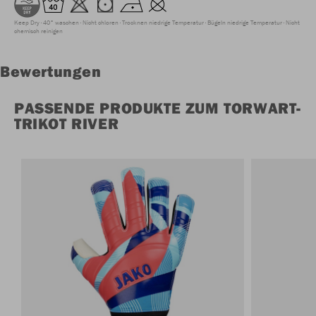
Keep Dry
40° waschen
Nicht chloren
Trocknen niedrige Temperatur
Bügeln niedrige Temperatur
Nicht
chemisch reinigen
Bewertungen
PASSENDE PRODUKTE ZUM TORWART-
TRIKOT RIVER