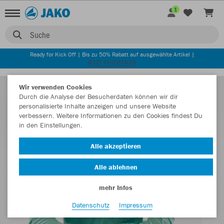
1
Suche
Ready for Kick Off | Bis zu 50% Rabatt auf ausgewählte Artikel |
JETZT ENTDECKEN
Wir verwenden Cookies
Durch die Analyse der Besucherdaten können wir dir
personalisierte Inhalte anzeigen und unsere Website
verbessern. Weitere Informationen zu den Cookies findest Du
in den Einstellungen.
Alle akzeptieren
Alle ablehnen
mehr Infos
Datenschutz
Impressum